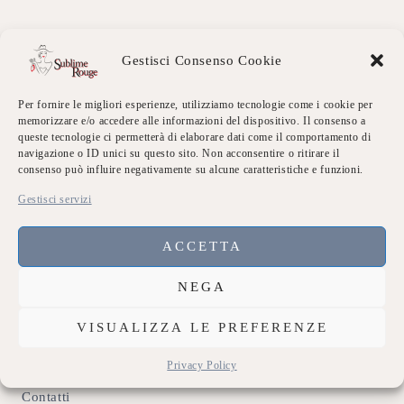
4,9
Gestisci Consenso Cookie
4,9 out of 5 stars (based on 7 reviews)
Excellent
86%
Very good
14%
Per fornire le migliori esperienze, utilizziamo tecnologie come i cookie per
Average
0%
memorizzare e/o accedere alle informazioni del dispositivo. Il consenso a
Poor
0%
queste tecnologie ci permetterà di elaborare dati come il comportamento di
Terrible
0%
navigazione o ID unici su questo sito. Non acconsentire o ritirare il
consenso può influire negativamente su alcune caratteristiche e funzioni.
Gestisci servizi
Link Utili
Chi siamo
ACCETTA
Dicono di Noi
NEGA
Eventi Sublime
VISUALIZZA LE PREFERENZE
Galleria
Privacy Policy
Contatti