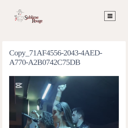
Skip
to
content
Copy_71AF4556-2043-4AED-
A770-A2B0742C75DB
V
i
d
e
o
P
l
a