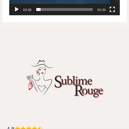
00:00
00:34
4,9