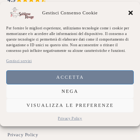
4,9 out of 5 stars (based on 7 reviews)
Excellent
86%
Gestisci Consenso Cookie
Very good
14%
Average
0%
Per fornire le migliori esperienze, utilizziamo tecnologie come i cookie per
Poor
0%
memorizzare e/o accedere alle informazioni del dispositivo. Il consenso a
Terrible
0%
queste tecnologie ci permetterà di elaborare dati come il comportamento di
navigazione o ID unici su questo sito. Non acconsentire o ritirare il
consenso può influire negativamente su alcune caratteristiche e funzioni.
Link Utili
Gestisci servizi
Chi siamo
ACCETTA
Dicono di Noi
NEGA
Eventi Sublime
VISUALIZZA LE PREFERENZE
Galleria
Privacy Policy
Contatti
Privacy Policy