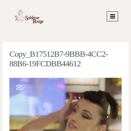
Skip
to
content
Copy_B17512B7-9BBB-4CC2-
88B6-19FCDBB44612
V
i
d
e
o
P
l
a