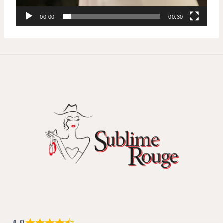
00:00
00:30
4,9