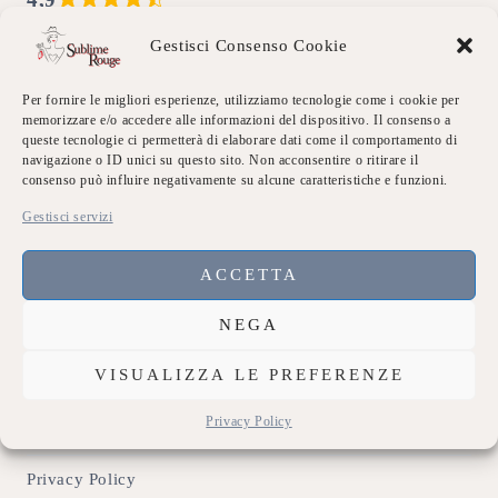
4,9 out of 5 stars (based on 7 reviews)
Excellent
86%
Gestisci Consenso Cookie
Very good
14%
Average
0%
Per fornire le migliori esperienze, utilizziamo tecnologie come i cookie per
Poor
0%
memorizzare e/o accedere alle informazioni del dispositivo. Il consenso a
Terrible
0%
queste tecnologie ci permetterà di elaborare dati come il comportamento di
navigazione o ID unici su questo sito. Non acconsentire o ritirare il
consenso può influire negativamente su alcune caratteristiche e funzioni.
Link Utili
Gestisci servizi
Chi siamo
ACCETTA
Dicono di Noi
NEGA
Eventi Sublime
VISUALIZZA LE PREFERENZE
Galleria
Privacy Policy
Contatti
Privacy Policy