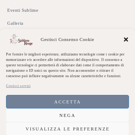
Eventi Sublime
Galleria
Contatti
Gestisci Consenso Cookie
Privacy Policy
Per fornire le migliori esperienze, utilizziamo tecnologie come i cookie per
memorizzare e/o accedere alle informazioni del dispositivo. Il consenso a
Accedi
queste tecnologie ci permetterà di elaborare dati come il comportamento di
navigazione o ID unici su questo sito. Non acconsentire o ritirare il
consenso può influire negativamente su alcune caratteristiche e funzioni.
Contatti
Gestisci servizi
Indirizzo:
74020 Montemesola (TA)
ACCETTA
Chiamaci:
NEGA
3534138013
VISUALIZZA LE PREFERENZE
Scrivici: