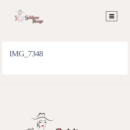
Skip
to
content
IMG_7348