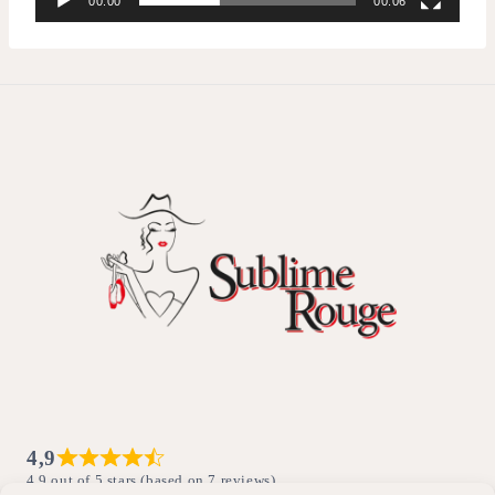
00:00
00:06
4,9
4,9 out of 5 stars (based on 7 reviews)