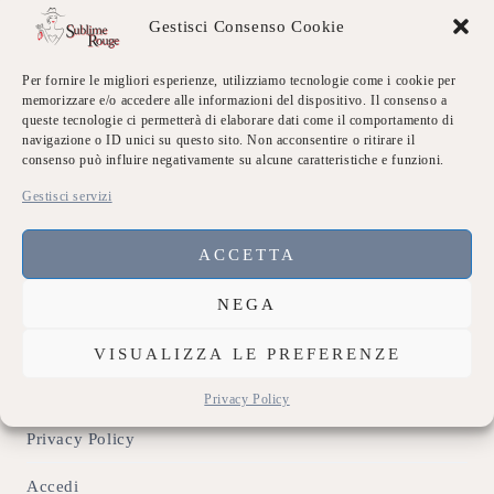
Excellent
86%
Gestisci Consenso Cookie
Very good
14%
Average
0%
Poor
0%
Per fornire le migliori esperienze, utilizziamo tecnologie come i cookie per
Terrible
0%
memorizzare e/o accedere alle informazioni del dispositivo. Il consenso a
queste tecnologie ci permetterà di elaborare dati come il comportamento di
navigazione o ID unici su questo sito. Non acconsentire o ritirare il
Link Utili
consenso può influire negativamente su alcune caratteristiche e funzioni.
Gestisci servizi
Chi siamo
Dicono di Noi
ACCETTA
Eventi Sublime
NEGA
Galleria
VISUALIZZA LE PREFERENZE
Contatti
Privacy Policy
Privacy Policy
Accedi