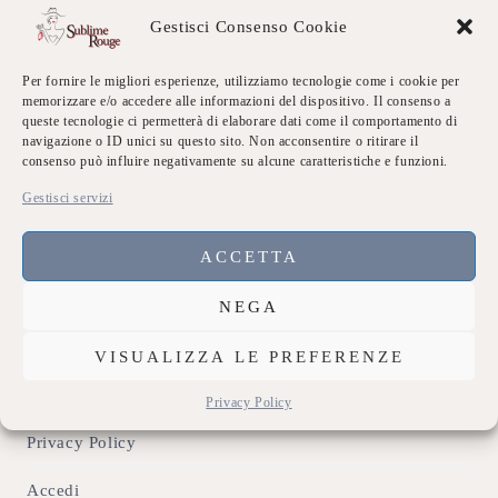
Excellent
86%
Gestisci Consenso Cookie
Very good
14%
Average
0%
Poor
0%
Per fornire le migliori esperienze, utilizziamo tecnologie come i cookie per
Terrible
0%
memorizzare e/o accedere alle informazioni del dispositivo. Il consenso a
queste tecnologie ci permetterà di elaborare dati come il comportamento di
navigazione o ID unici su questo sito. Non acconsentire o ritirare il
Link Utili
consenso può influire negativamente su alcune caratteristiche e funzioni.
Gestisci servizi
Chi siamo
Dicono di Noi
ACCETTA
Eventi Sublime
NEGA
Galleria
VISUALIZZA LE PREFERENZE
Contatti
Privacy Policy
Privacy Policy
Accedi