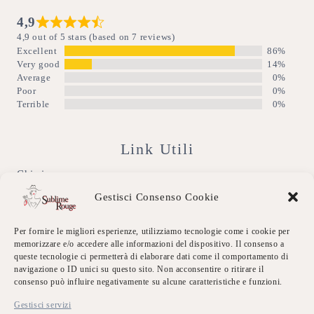
4,9
4,9 out of 5 stars (based on 7 reviews)
Excellent
86%
Very good
14%
Average
0%
Poor
0%
Terrible
0%
Link Utili
Chi siamo
Gestisci Consenso Cookie
Dicono di Noi
Per fornire le migliori esperienze, utilizziamo tecnologie come i cookie per
Eventi Sublime
memorizzare e/o accedere alle informazioni del dispositivo. Il consenso a
queste tecnologie ci permetterà di elaborare dati come il comportamento di
Galleria
navigazione o ID unici su questo sito. Non acconsentire o ritirare il
consenso può influire negativamente su alcune caratteristiche e funzioni.
Contatti
Gestisci servizi