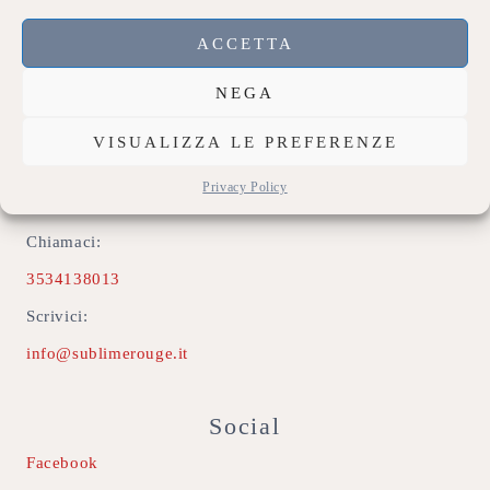
Privacy Policy
ACCETTA
Accedi
NEGA
Contatti
VISUALIZZA LE PREFERENZE
Indirizzo:
Privacy Policy
74020 Montemesola (TA)
Chiamaci:
3534138013
Scrivici:
info@sublimerouge.it
Social
Facebook