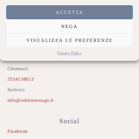
Privacy Policy
ACCETTA
Accedi
NEGA
Contatti
VISUALIZZA LE PREFERENZE
Indirizzo:
Privacy Policy
74020 Montemesola (TA)
Chiamaci:
3534138013
Scrivici:
info@sublimerouge.it
Social
Facebook