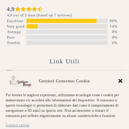
4,9
4,9 out of 5 stars (based on 7 reviews)
Excellent
86%
Very good
14%
Average
0%
Poor
0%
Terrible
0%
Link Utili
Chi siamo
Gestisci Consenso Cookie
Dicono di Noi
Per fornire le migliori esperienze, utilizziamo tecnologie come i cookie per
Eventi Sublime
memorizzare e/o accedere alle informazioni del dispositivo. Il consenso a
queste tecnologie ci permetterà di elaborare dati come il comportamento di
Galleria
navigazione o ID unici su questo sito. Non acconsentire o ritirare il
consenso può influire negativamente su alcune caratteristiche e funzioni.
Contatti
Gestisci servizi