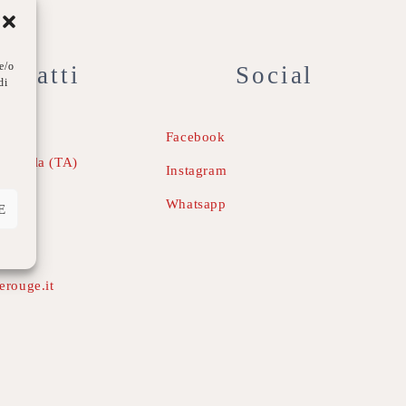
e/o
ontatti
Social
di
Facebook
mesola (TA)
Instagram
Whatsapp
E
erouge.it