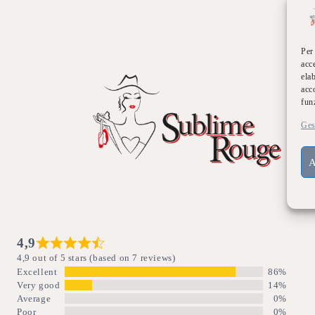
Per
acc
ela
acc
fun
Ges
4,9
4,9 out of 5 stars (based on 7 reviews)
Excellent
86%
Very good
14%
Average
0%
Poor
0%