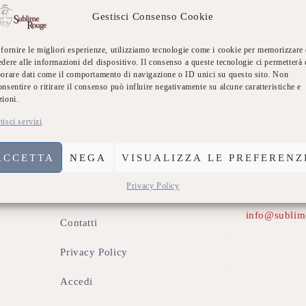
Gestisci Consenso Cookie
 fornire le migliori esperienze, utilizziamo tecnologie come i cookie per memorizzare 
Link Utili
C
edere alle informazioni del dispositivo. Il consenso a queste tecnologie ci permetterà 
borare dati come il comportamento di navigazione o ID unici su questo sito. Non
onsentire o ritirare il consenso può influire negativamente su alcune caratteristiche e
Indirizzo:
zioni.
Chi siamo
tisci servizi
74020 Monte
Dicono di Noi
Chiamaci:
ACCETTA
NEGA
VISUALIZZA LE PREFERENZ
Eventi Sublime
3534138013
Privacy Policy
Scrivici:
Galleria
info@sublim
Contatti
Privacy Policy
Accedi