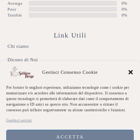
Average
0%
Poor
0%
Terrible
0%
Link Utili
Chi siamo
Dicono di Noi
Gestisci Consenso Cookie
Eventi Sublime
Galleria
Per fornire le migliori esperienze, utilizziamo tecnologie come i cookie per
memorizzare e/o accedere alle informazioni del dispositivo. Il consenso a
queste tecnologie ci permetterà di elaborare dati come il comportamento di
Contatti
navigazione o ID unici su questo sito. Non acconsentire o ritirare il
consenso può influire negativamente su alcune caratteristiche e funzioni.
Privacy Policy
Gestisci servizi
Accedi
ACCETTA