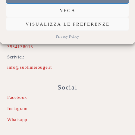
Contatti
NEGA
Indirizzo:
VISUALIZZA LE PREFERENZE
74020 Montemesola (TA)
Chiamaci:
Privacy Policy
3534138013
Scrivici:
info@sublimerouge.it
Social
Facebook
Instagram
Whatsapp