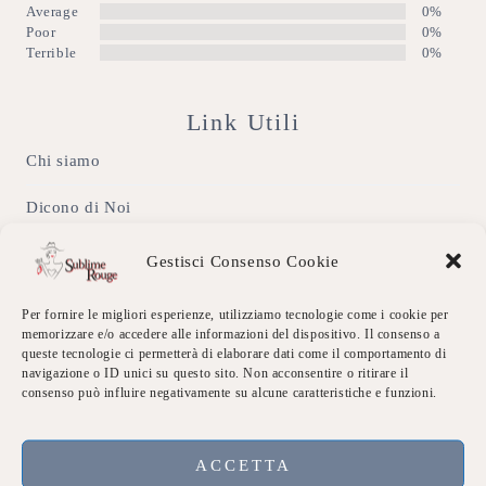
Average
0%
Poor
0%
Terrible
0%
Link Utili
Chi siamo
Dicono di Noi
Eventi Sublime
Gestisci Consenso Cookie
Galleria
Per fornire le migliori esperienze, utilizziamo tecnologie come i cookie per
memorizzare e/o accedere alle informazioni del dispositivo. Il consenso a
Contatti
queste tecnologie ci permetterà di elaborare dati come il comportamento di
navigazione o ID unici su questo sito. Non acconsentire o ritirare il
consenso può influire negativamente su alcune caratteristiche e funzioni.
Privacy Policy
Accedi
ACCETTA