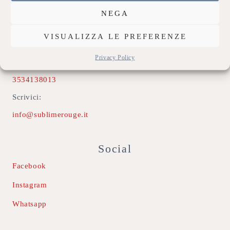
Contatti
NEGA
Indirizzo:
VISUALIZZA LE PREFERENZE
74020 Montemesola (TA)
Privacy Policy
Chiamaci:
3534138013
Scrivici:
info@sublimerouge.it
Social
Facebook
Instagram
Whatsapp