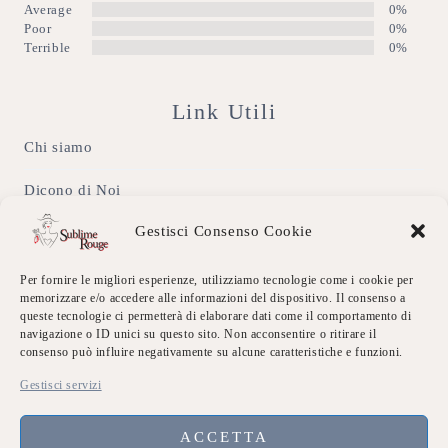
Average
0%
Poor
0%
Terrible
0%
Link Utili
Chi siamo
Dicono di Noi
Gestisci Consenso Cookie
Eventi Sublime
Galleria
Per fornire le migliori esperienze, utilizziamo tecnologie come i cookie per
memorizzare e/o accedere alle informazioni del dispositivo. Il consenso a
queste tecnologie ci permetterà di elaborare dati come il comportamento di
Contatti
navigazione o ID unici su questo sito. Non acconsentire o ritirare il
consenso può influire negativamente su alcune caratteristiche e funzioni.
Privacy Policy
Gestisci servizi
Accedi
ACCETTA