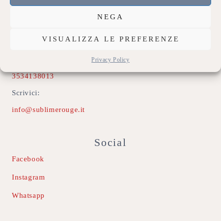
Contatti
NEGA
Indirizzo:
VISUALIZZA LE PREFERENZE
74020 Montemesola (TA)
Chiamaci:
Privacy Policy
3534138013
Scrivici:
info@sublimerouge.it
Social
Facebook
Instagram
Whatsapp