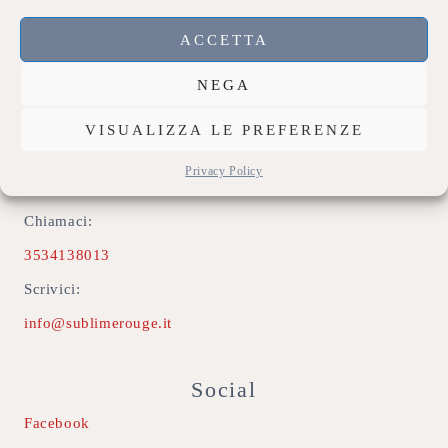
Privacy Policy
ACCETTA
Accedi
NEGA
Contatti
VISUALIZZA LE PREFERENZE
Indirizzo:
Privacy Policy
74020 Montemesola (TA)
Chiamaci:
3534138013
Scrivici:
info@sublimerouge.it
Social
Facebook