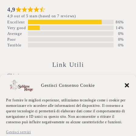
4,9
4,9 out of 5 stars (based on 7 reviews)
Excellent
86%
Very good
14%
Average
0%
Poor
0%
Terrible
0%
Link Utili
Chi siamo
Gestisci Consenso Cookie
Dicono di Noi
Per fornire le migliori esperienze, utilizziamo tecnologie come i cookie per
Eventi Sublime
memorizzare e/o accedere alle informazioni del dispositivo. Il consenso a
queste tecnologie ci permetterà di elaborare dati come il comportamento di
Galleria
navigazione o ID unici su questo sito. Non acconsentire o ritirare il
consenso può influire negativamente su alcune caratteristiche e funzioni.
Contatti
Gestisci servizi