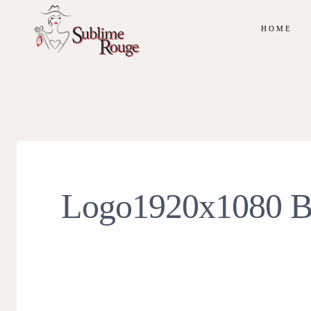
Skip
to
HOME
content
Logo1920x1080 B