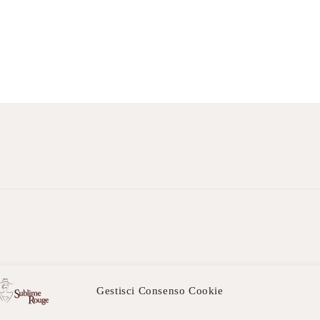
Link Utili
C
Gestisci Consenso Cookie