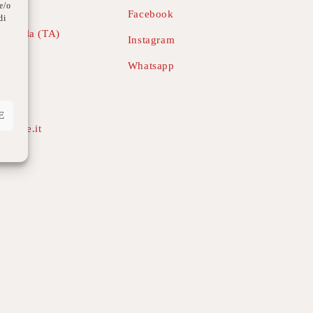
e/o
Facebook
di
mesola (TA)
Instagram
Whatsapp
E
erouge.it