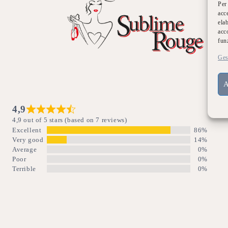
Per
acc
ela
acc
fun
Ges
4,9
4,9 out of 5 stars (based on 7 reviews)
Excellent
86%
Very good
14%
Average
0%
Poor
0%
Terrible
0%