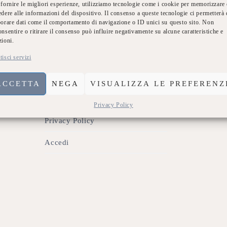
 fornire le migliori esperienze, utilizziamo tecnologie come i cookie per memorizzare 
Indirizzo:
Chi siamo
edere alle informazioni del dispositivo. Il consenso a queste tecnologie ci permetterà 
borare dati come il comportamento di navigazione o ID unici su questo sito. Non
74020 Monte
onsentire o ritirare il consenso può influire negativamente su alcune caratteristiche e
Dicono di Noi
zioni.
Chiamaci:
Eventi Sublime
tisci servizi
3534138013
Scrivici:
Galleria
ACCETTA
NEGA
VISUALIZZA LE PREFERENZ
info@sublim
Contatti
Privacy Policy
Privacy Policy
Accedi