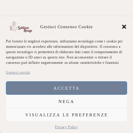
Gestisci Consenso Cookie
4,9
4,9 out of 5 stars (based on 7 reviews)
Excellent
86%
Per fornire le migliori esperienze, utilizziamo tecnologie come i cookie per
memorizzare e/o accedere alle informazioni del dispositivo. Il consenso a
Very good
14%
queste tecnologie ci permetterà di elaborare dati come il comportamento di
Average
0%
navigazione o ID unici su questo sito. Non acconsentire o ritirare il
Poor
0%
consenso può influire negativamente su alcune caratteristiche e funzioni.
Terrible
0%
Gestisci servizi
Link Utili
ACCETTA
Chi siamo
NEGA
Dicono di Noi
VISUALIZZA LE PREFERENZE
Eventi Sublime
Privacy Policy
Galleria