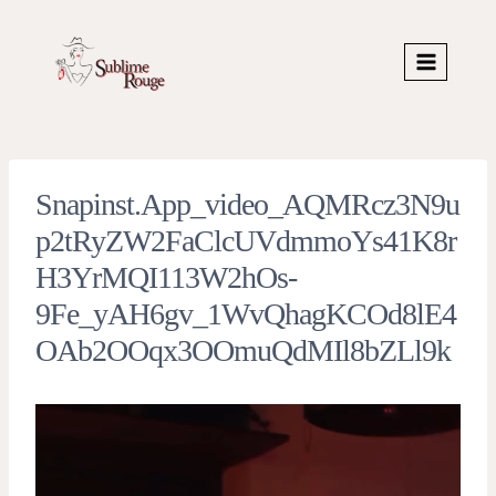
Skip
to
content
Snapinst.app_video_AQMRcz3N9u
P2tRyZW2FaClcUVdmmoYs41K8r
H3YrMQI113W2hOs-
9Fe_yAH6gv_1WvQhagKCOd8lE4
OAb2OOqx3OOmuQdMIl8bZLl9k
V
i
d